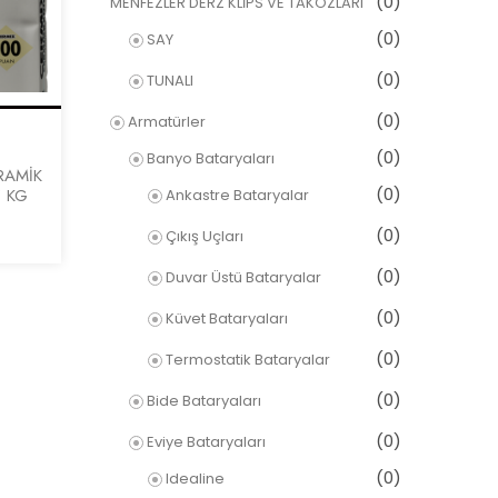
(0)
MENFEZLER DERZ KLİPS VE TAKOZLARI
(0)
SAY
(0)
TUNALI
(0)
Armatürler
(0)
Banyo Bataryaları
RAMİK
(0)
5 KG
Ankastre Bataryalar
(0)
Çıkış Uçları
(0)
Duvar Üstü Bataryalar
(0)
Küvet Bataryaları
(0)
Termostatik Bataryalar
(0)
Bide Bataryaları
(0)
Eviye Bataryaları
(0)
Idealine