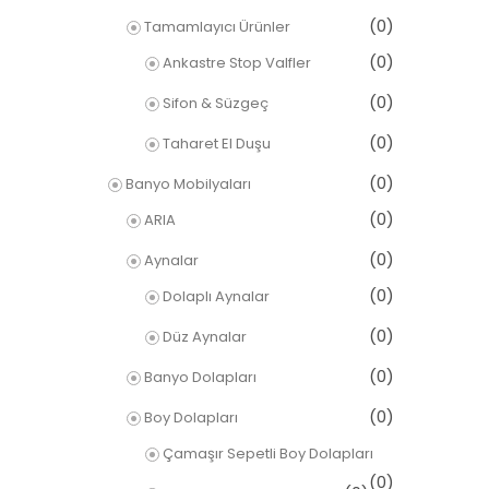
(0)
Tamamlayıcı Ürünler
(0)
Ankastre Stop Valfler
(0)
Sifon & Süzgeç
(0)
Taharet El Duşu
(0)
Banyo Mobilyaları
(0)
ARIA
(0)
Aynalar
(0)
Dolaplı Aynalar
(0)
Düz Aynalar
(0)
Banyo Dolapları
(0)
Boy Dolapları
Çamaşır Sepetli Boy Dolapları
(0)