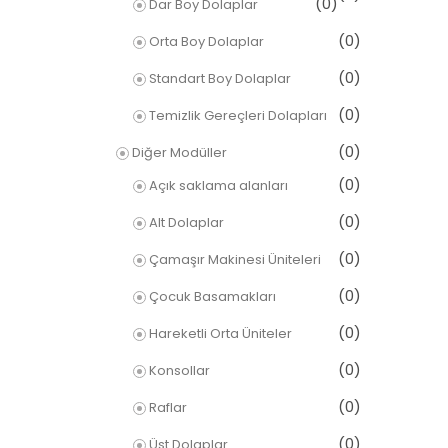
(0)
Dar Boy Dolaplar
(0)
Orta Boy Dolaplar
(0)
Standart Boy Dolaplar
(0)
Temizlik Gereçleri Dolapları
(0)
Diğer Modüller
(0)
Açık saklama alanları
(0)
Alt Dolaplar
(0)
Çamaşır Makinesi Üniteleri
(0)
Çocuk Basamakları
(0)
Hareketli Orta Üniteler
(0)
Konsollar
(0)
Raflar
(0)
Üst Dolaplar